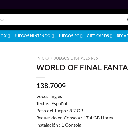
BOX
JUEGOS NINTENDO
JUEGOS PC
GIFT CARDS
RECA
INICIO
/
JUEGOS DIGITALES PS5
WORLD OF FINAL FANTA
138.700
₲
Voces: Ingles
Textos: Español
Peso del Juego : 8.7 GB
Requerido en Consola : 17.4 GB Libres
Instalación : 1 Consola