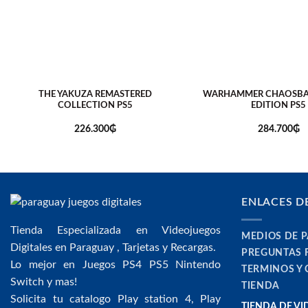
THE YAKUZA REMASTERED
WARHAMMER CHAOSBAN
COLLECTION PS5
EDITION PS5
226.300
₲
284.700
₲
ENLACES D
Tienda Especializada en Videojuegos
MEDIOS DE 
Digitales en Paraguay , Tarjetas y Recargas.
PREGUNTAS 
Lo mejor en Juegos PS4 PS5 Nintendo
TERMINOS Y
Switch y mas!
TIENDA
Solicita tu catalogo Play station 4, Play
TIENDA DE V