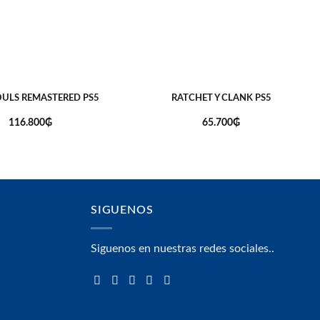
OULS REMASTERED PS5
RATCHET Y CLANK PS5
116.800
₲
65.700
₲
SIGUENOS
Siguenos en nuestras redes sociales..