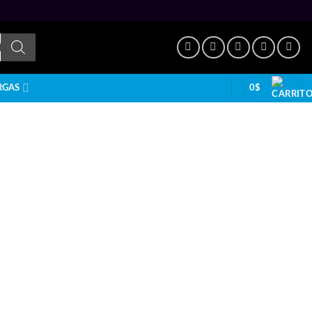
0
$
RGAS