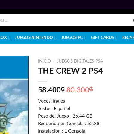
BOX
JUEGOS NINTENDO
JUEGOS PC
GIFT CARDS
RECA
INICIO
/
JUEGOS DIGITALES PS4
THE CREW 2 PS4
58.400
₲
80.300
₲
Voces: Ingles
Textos: Español
Peso del Juego : 26.44 GB
Requerido en Consola : 52,88
Instalación : 1 Consola