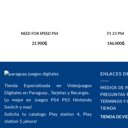
NEED FOR SPEED PS4
F1 23 PS4
21.900
₲
146.000
₲
ENLACES D
Tienda Especializada en Videojuegos
MEDIOS DE 
Digitales en Paraguay , Tarjetas y Recargas.
PREGUNTAS 
Lo mejor en Juegos PS4 PS5 Nintendo
TERMINOS Y
Switch y mas!
TIENDA
Solicita tu catalogo Play station 4, Play
TIENDA DE V
station 5 ¡ahora!