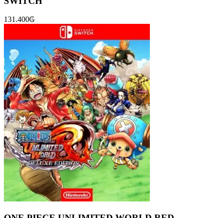
SWITCH
131.400
₲
ONE PIECE UNLIMITED WORLD RED