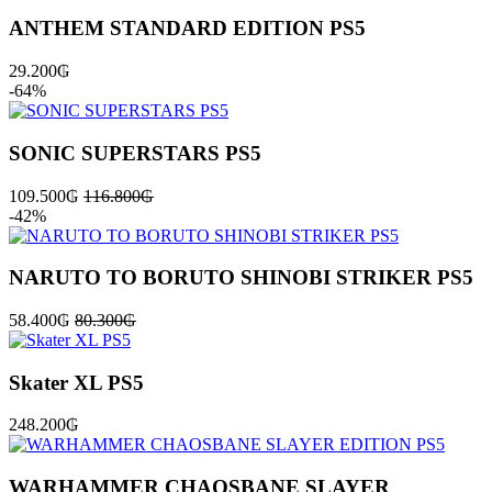
ANTHEM STANDARD EDITION PS5
29.200
₲
-64%
SONIC SUPERSTARS PS5
109.500
₲
116.800
₲
-42%
NARUTO TO BORUTO SHINOBI STRIKER PS5
58.400
₲
80.300
₲
Skater XL PS5
248.200
₲
WARHAMMER CHAOSBANE SLAYER